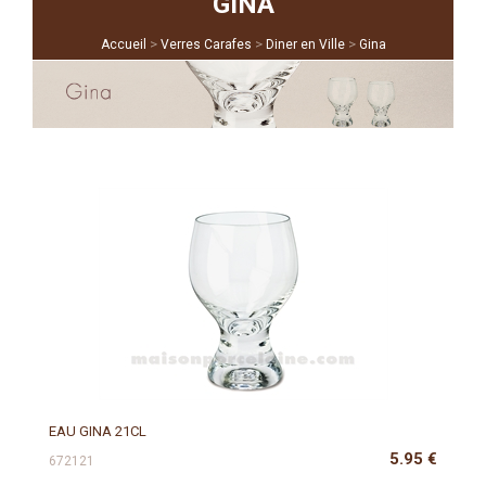
GINA
>
>
>
Accueil
Verres Carafes
Diner en Ville
Gina
EAU GINA 21CL
5.95
€
672121