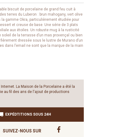
able biscuit de porcelaine de grand feu cuit à
es terres du Luberon : brun mahogany, vert olive
s la gamme Okra, particulièrement étudiée pour
 dessert et creuse de base. Une série de 3 plats
iale aux étoiles. Un robuste mug à la rusticité
 soleil de la terrasse d’un mas provençal ou bien
t fièrement dressée sous le lustre de Murano d’un
ues dans l’email ne sont que la marque de la main
Internet. La Maison de la Porcelaine a été la
e au fil des ans de l'ajout de productions
EXPÉDTITIONS SOUS 24H
SUIVEZ-NOUS SUR