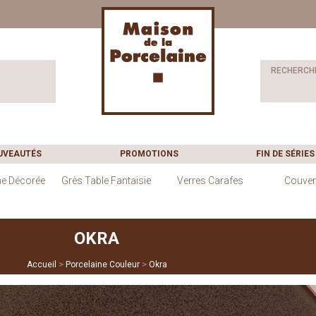
RECHERCH
UVEAUTÉS
PROMOTIONS
FIN DE SÉRIES
ne Décorée
Grès Table Fantaisie
Verres Carafes
Couver
OKRA
>
>
Accueil
Porcelaine Couleur
Okra