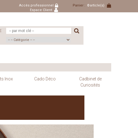
Accès professionnel
Panier :
0
article(s)
Espace Client
E
ts Inox
Cado Déco
Cadbinet de
Curiosités