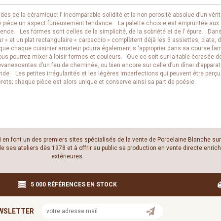
es de la céramique: l’ incomparable solidité et la non porosité absolue d’un vérit
ue pièce un aspect furieusement tendance. La palette choisie est empruntée aux d
nce. Les formes sont celles de la simplicité, de la sobriété et de l’ épure. Dan
ur » et un plat rectangulaire « carpaccio » complètent déjà les 3 assiettes, plate,
 que chaque cuisinier amateur pourra également s ‘approprier dans sa course famil
s pourrez mixer à loisir formes et couleurs. Que ce soit sur la table écrasée de
 évanescentes d’un feu de cheminée, ou bien encore sur celle d’un dîner d’appara
nde. Les petites irrégularités et les légères imperfections qui peuvent être perç
rets; chaque pièce est alors unique et conserve ainsi sa part de poésie.
i en font un des premiers sites spécialisés de la vente de Porcelaine Blanche sur 
ses ateliers dès 1978 et à offrir au public sa production en vente directe enrichi
extérieures.
5 000 RÉFÉRENCES EN STOCK
WSLETTER