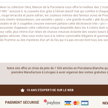
Avec la collection Okra, Maison de la Porcelaine vous offre le meilleur des 2 mond
1380 ° associé à la couverte d’un grès à l’émail réactif mat qui confère à chaq
, rouge terracota et jaune safran, les couleurs mêmes des fameux ocres de Prove
nos clients restaurateurs, une assiette « pasta », une grande écuelle « plat du jo
ovales et de 3 coupelles creuses viennent parfaire cette déclinaison très « pro »
assumée chapeaute cette collection unique disponible dans les 4 coloris dont vou
sur celle, plus intime d’un relais de chasse creusois éclairée des seules lueurs
palais vénicien, Okra vous invite tous à la même convivialité élégante et gourma
de l’homme ou des mystères d’un art du feu qui n’a pas encore livré tous ses sec
Notre site offre un choix de près de 1 500 articles en Porcelaine Blanche qu
première Manufacture à Limoges à avoir organisé des visites gratuites de 
10 ANS D'EXPERTISE SUR LE WEB
PAIEMENT SÉCURISÉ
NE