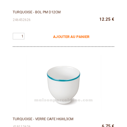
TURQUOISE - BOL PM D12CM
12.25
€
246452626
AJOUTER AU PANIER
TURQUOISE - VERRE CAFE H6X6,3CM
6.75
€
419112626