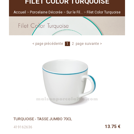
FILET COLOR TURQUOISE
>
>
>
Accueil
Porcelaine Décorée
Sur le Fil...
Filet Color Turquoise
< page précédente
1
2
page suivante >
TURQUOISE - TASSE JUMBO 70CL
13.75
€
419162636