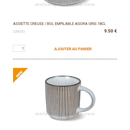
ASSIETTE CREUSE / BOL EMPILABLE AGORA GRIS 18CL
9.50
€
239151
AJOUTER AU PANIER