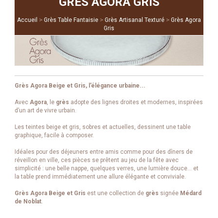
GRÈS AGORA GRIS
>
>
>
Accueil
Grès Table Fantaisie
Grès Artisanal Texturé
Grès Agora
Gris
Grès Agora Beige et Gris, l’élégance urbaine...
Avec
Agora
, le
grès
adopte des lignes droites et modernes, inspirées
d’un art de vivre urbain.
Les teintes beige et gris, sobres et actuelles, dessinent une table
graphique, facile à composer.
Idéales pour des déjeuners entre amis comme pour des dîners de
réveillon en ville, ces pièces se prêtent au jeu de la fête avec
simplicité : une belle nappe, quelques verres, une lumière douce… et
la table prend immédiatement une allure élégante et conviviale.
Grès Agora Beige et Gris
est une collection de
grès
signée
Médard
de Noblat
.