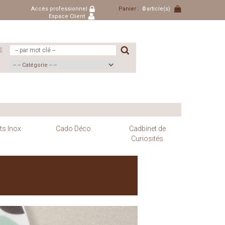
Accès professionnel
Panier :
0
article(s)
Espace Client
E
ts Inox
Cado Déco
Cadbinet de
Curiosités