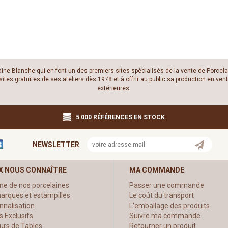
laine Blanche qui en font un des premiers sites spécialisés de la vente de Porcela
es gratuites de ses ateliers dès 1978 et à offrir au public sa production en vente
extérieures.
5 000 RÉFÉRENCES EN STOCK
NEWSLETTER
X NOUS CONNAÎTRE
MA COMMANDE
ine de nos porcelaines
Passer une commande
arques et estampilles
Le coût du transport
nnalisation
L'emballage des produits
s Exclusifs
Suivre ma commande
urs de Tables
Retourner un produit