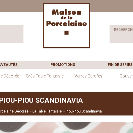
RECHERCH
UVEAUTÉS
PROMOTIONS
FIN DE SÉRIES
ne Décorée
Grès Table Fantaisie
Verres Carafes
Couver
PIOU-PIOU SCANDINAVIA
>
>
rcelaine Décorée
La Table Fantaisie
Piou-Piou Scandinavia