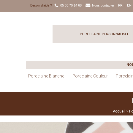
Besoin d'aide ?
05 55 70 14 68
Nous contacter
FR
|
EN
PORCELAINE PERSONNALISÉE
NO
Porcelaine Blanche
Porcelaine Couleur
Porcelai
>
Accueil
Po