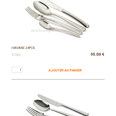
HAVANE 24PCS
95.00
€
51002
AJOUTER AU PANIER