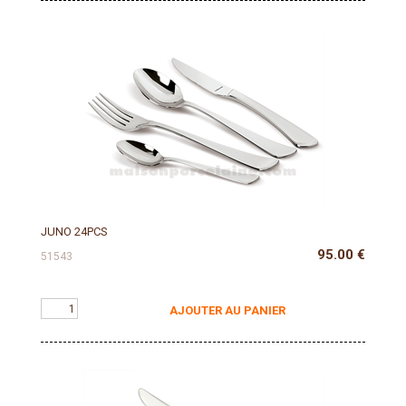
JUNO 24PCS
95.00
€
51543
AJOUTER AU PANIER