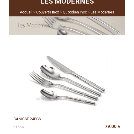
LES MODERNES
>
>
>
Accueil
Couverts Inox
Quotidien Inox
Les Modernes
CANISSE 24PCS
79.00
€
51566