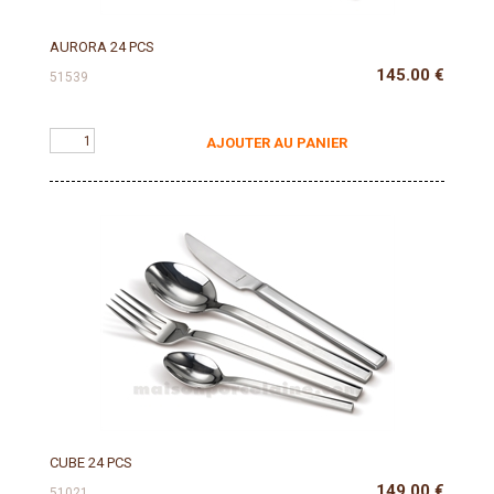
AURORA 24 PCS
145.00
€
51539
AJOUTER AU PANIER
CUBE 24 PCS
149.00
€
51021