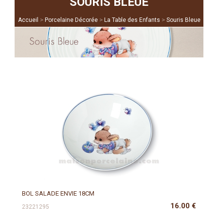
SOURIS BLEUE
>
>
>
Accueil
Porcelaine Décorée
La Table des Enfants
Souris Bleue
BOL SALADE ENVIE 18CM
16.00
€
23221295