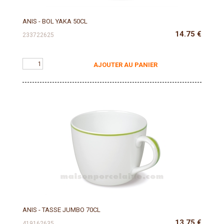
ANIS - BOL YAKA 50CL
14.75
€
233722625
AJOUTER AU PANIER
ANIS - TASSE JUMBO 70CL
13.75
€
419162635