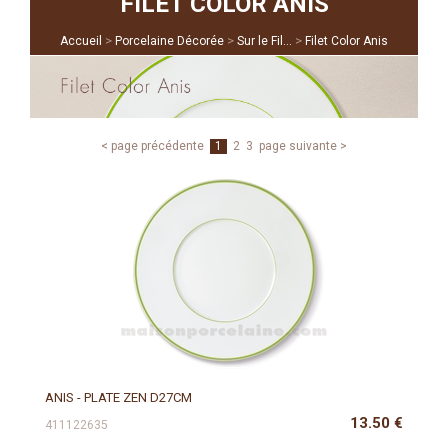
FILET COLOR ANIS
>
>
>
Accueil
Porcelaine Décorée
Sur le Fil...
Filet Color Anis
< page précédente
1
2
3
page suivante >
ANIS - PLATE ZEN D27CM
13.50
€
411122635