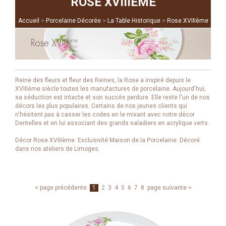
ROSE XVIIIÈME
>
>
>
Accueil
Porcelaine Décorée
La Table Historique
Rose XVIIIème
Reine des fleurs et fleur des Reines, la Rose a inspiré depuis le
XVIIIème siècle toutes les manufactures de porcelaine. Aujourd'hui,
sa séduction est intacte et son succès perdure. Elle reste l'un de nos
décors les plus populaires. Certains de nos jeunes clients qui
n'hésitent pas à casser les codes en le mixant avec notre décor
Dentelles et en lui associant des grands saladiers en acrylique verts.
Décor Rose XVIIIème. Exclusivité Maison de la Porcelaine. Décoré
dans nos ateliers de Limoges.
< page précédente
1
2
3
4
5
6
7
8
page suivante >