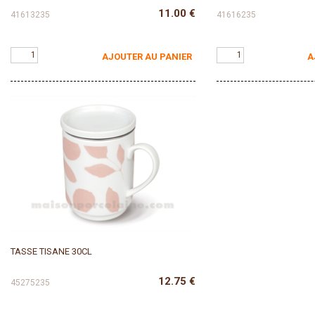
11.00
€
41613235
41616235
AJOUTER AU PANIER
A
TASSE TISANE 30CL
12.75
€
45275235