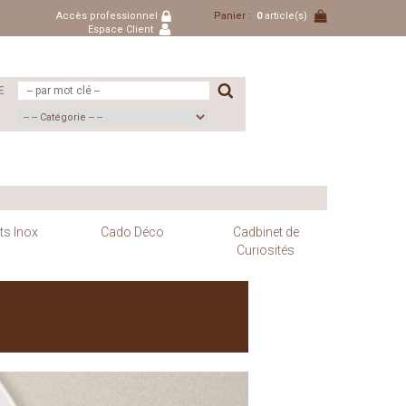
Accès professionnel
Panier :
0
article(s)
Espace Client
E
ts Inox
Cado Déco
Cadbinet de
Curiosités