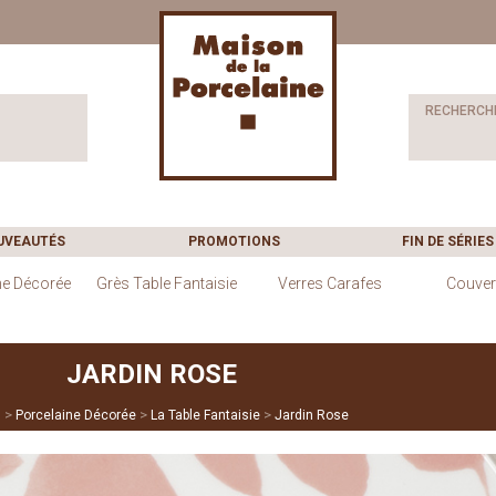
RECHERCH
UVEAUTÉS
PROMOTIONS
FIN DE SÉRIES
ne Décorée
Grès Table Fantaisie
Verres Carafes
Couver
JARDIN ROSE
>
>
>
l
Porcelaine Décorée
La Table Fantaisie
Jardin Rose