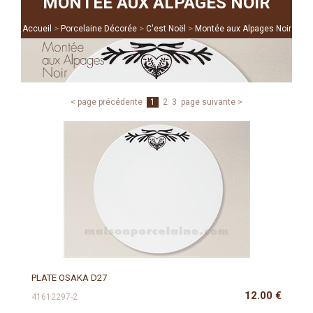
MONTÉE AUX ALPAGES NOIR
>
>
>
Accueil
Porcelaine Décorée
C'est Noël
Montée aux Alpages Noir
< page précédente
1
2
3
page suivante >
PLATE OSAKA D27
12.00
€
41612297-2