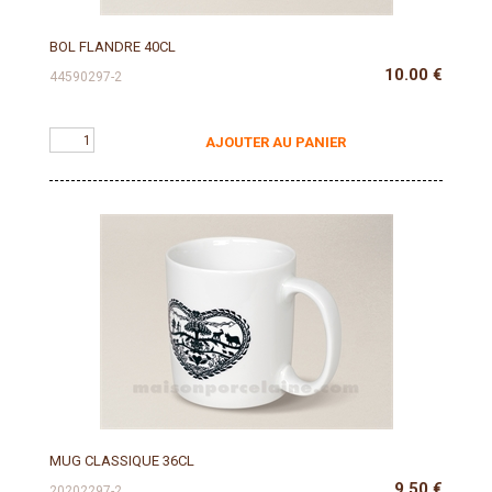
BOL FLANDRE 40CL
10.00
€
44590297-2
AJOUTER AU PANIER
MUG CLASSIQUE 36CL
9.50
€
20202297-2