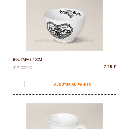
BOL TAPAS 10CM
7.25
€
41912297-2
AJOUTER AU PANIER