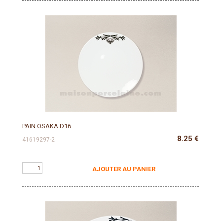
PAIN OSAKA D16
8.25
€
41619297-2
AJOUTER AU PANIER