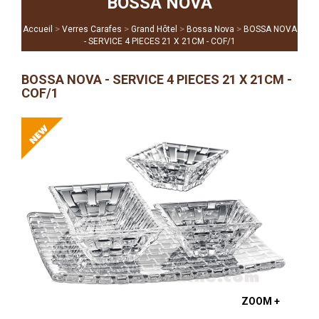
BOSSA NOVA
>
>
>
>
Accueil
Verres Carafes
Grand Hôtel
Bossa Nova
BOSSA NOVA
- SERVICE 4 PIECES 21 X 21CM - COF/1
BOSSA NOVA - SERVICE 4 PIECES 21 X 21CM -
COF/1
ZOOM +