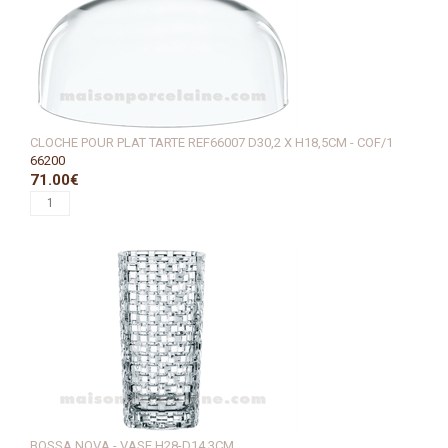
CLOCHE POUR PLAT TARTE REF66007 D30,2 X H18,5CM - COF/1
66200
71.00€
BOSSA NOVA - VASE H28-D14.3CM