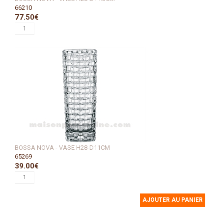
66210
77.50€
BOSSA NOVA - VASE H28-D11CM
65269
39.00€
AJOUTER AU PANIER