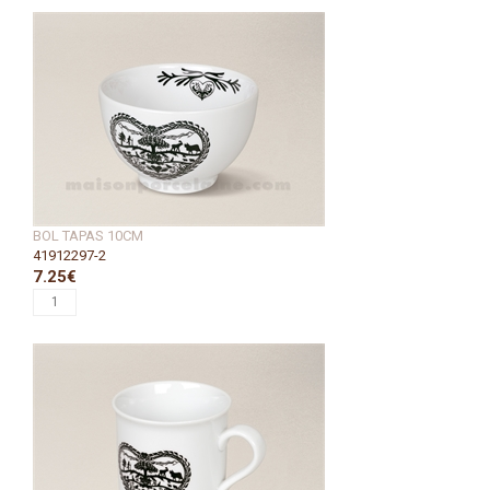
BOL TAPAS 10CM
41912297-2
7.25€