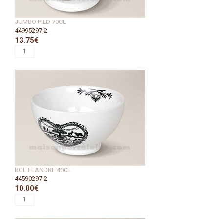
JUMBO PIED 70CL
44995297-2
13.75€
BOL FLANDRE 40CL
44590297-2
10.00€