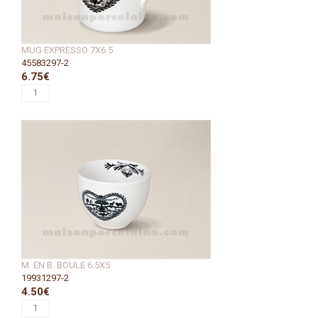
MUG EXPRESSO 7X6.5
45583297-2
6.75€
M. EN B. BOULE 6.5X5
19931297-2
4.50€