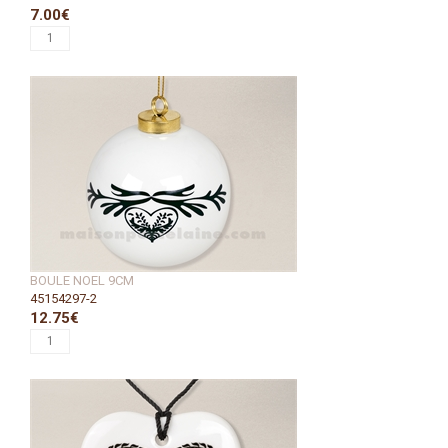
7.00€
BOULE NOEL 9CM
45154297-2
12.75€