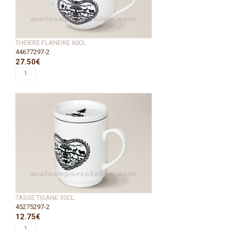
THEIERE FLANDRE 60CL
44677297-2
27.50€
TASSE TISANE 30CL
45275297-2
12.75€