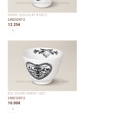
VERRE CHOCOLAT 8.5X9.5
24523297-2
12.25€
BOL SOUPE ORIENT 10X7
24521297-2
10.00€