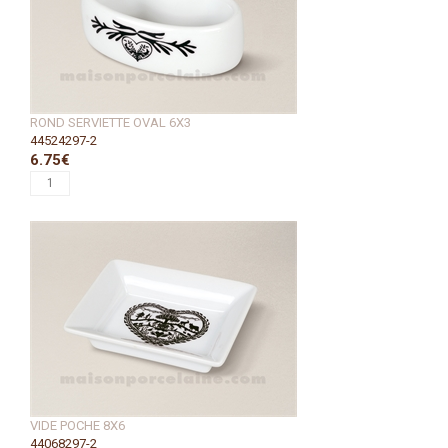
ROND SERVIETTE OVAL 6X3
44524297-2
6.75€
VIDE POCHE 8X6
44068297-2