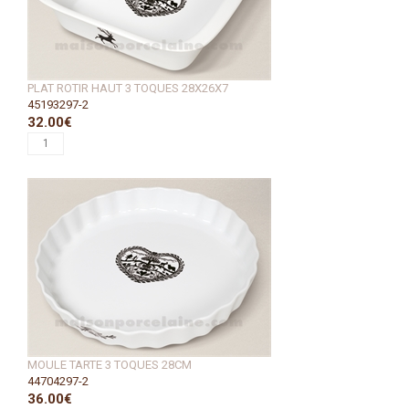
PLAT ROTIR HAUT 3 TOQUES 28X26X7
45193297-2
32.00€
MOULE TARTE 3 TOQUES 28CM
44704297-2
36.00€