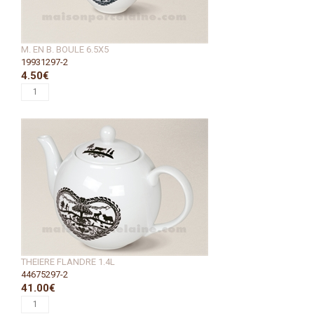
M. EN B. BOULE 6.5X5
19931297-2
4.50€
THEIERE FLANDRE 1.4L
44675297-2
41.00€