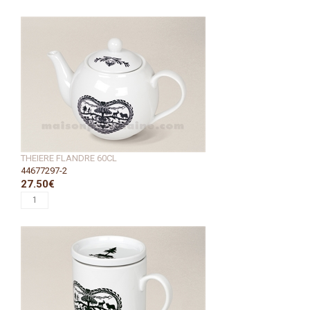
THEIERE FLANDRE 60CL
44677297-2
27.50€