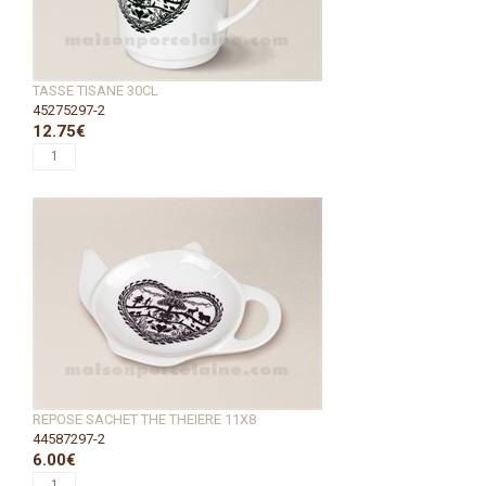
TASSE TISANE 30CL
45275297-2
12.75€
REPOSE SACHET THE THEIERE 11X8
44587297-2
6.00€