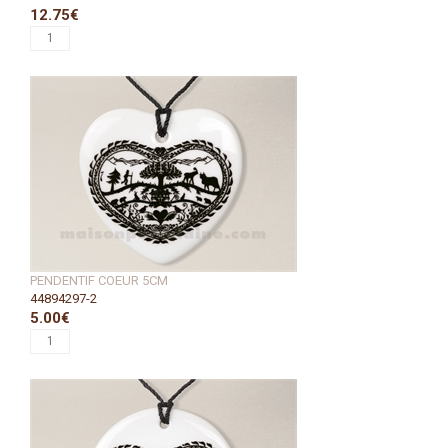
12.75€
PENDENTIF COEUR 5CM
44894297-2
5.00€