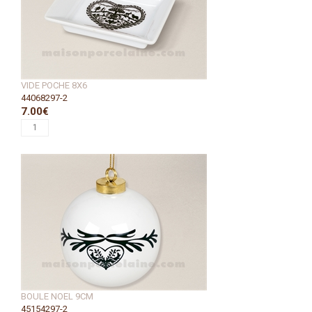
VIDE POCHE 8X6
44068297-2
7.00€
BOULE NOEL 9CM
45154297-2