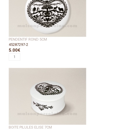
PENDENTIF ROND 5CM
45287297-2
5.00€
BOITE PILULES ELISE 7CM