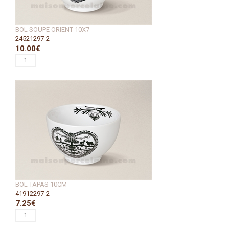
BOL SOUPE ORIENT 10X7
24521297-2
10.00€
BOL TAPAS 10CM
41912297-2
7.25€