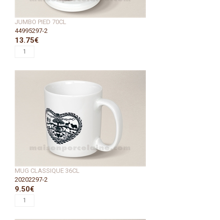
JUMBO PIED 70CL
44995297-2
13.75€
MUG CLASSIQUE 36CL
20202297-2
9.50€