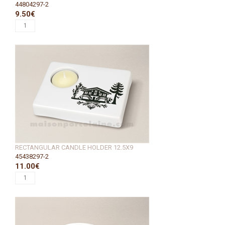
44804297-2
9.50€
RECTANGULAR CANDLE HOLDER 12.5X9
45438297-2
11.00€