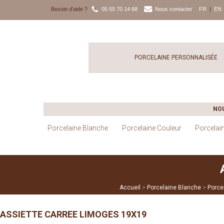
Besoin d'aide ?
05 55 70 14 68
Nous contacter
FR
|
EN
PORCELAINE PERSONNALISÉE
NO
Porcelaine Blanche
Porcelaine Couleur
Porcelai
>
>
Accueil
Porcelaine Blanche
Porce
ASSIETTE CARREE LIMOGES 19X19