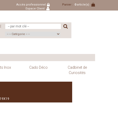
Accès professionnel
Panier :
0
article(s)
Espace Client
E
ts Inox
Cado Déco
Cadbinet de
Curiosités
 19X19