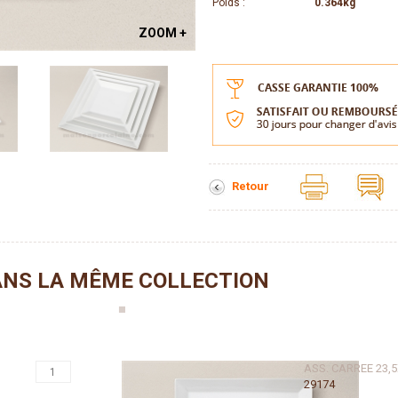
Poids :
0.364kg
ZOOM +
Retour
NS LA MÊME COLLECTION
ASS. CARREE 23,5
29174