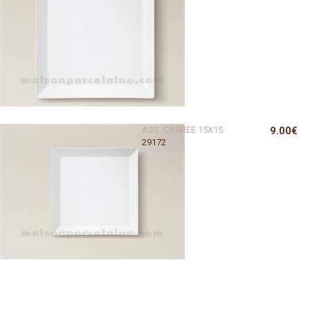
ASS. CARREE 15X15
9.00€
29172