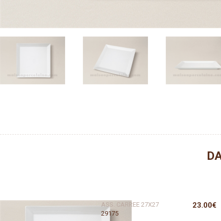
DA
ASS. CARREE 27X27
23.00€
29175