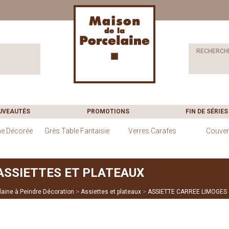
RECHERCH
UVEAUTÉS
PROMOTIONS
FIN DE SÉRIES
ne Décorée
Grès Table Fantaisie
Verres Carafes
Couver
ASSIETTES ET PLATEAUX
>
>
laine à Peindre Décoration
Assiettes et plateaux
ASSIETTE CARREE LIMOGES