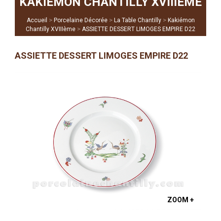
KAKIÉMON CHANTILLY XVIIIÈME
>
>
>
Accueil
Porcelaine Décorée
La Table Chantilly
Kakiémon
>
Chantilly XVIIIème
ASSIETTE DESSERT LIMOGES EMPIRE D22
ASSIETTE DESSERT LIMOGES EMPIRE D22
ZOOM +