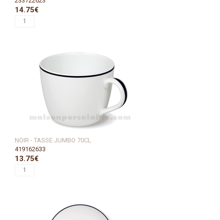
233722623
14.75€
NOIR - TASSE JUMBO 70CL
419162633
13.75€