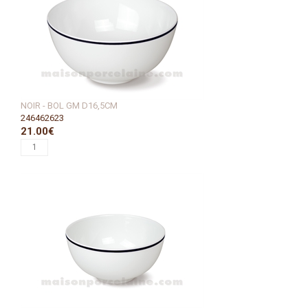
NOIR - BOL GM D16,5CM
246462623
21.00€