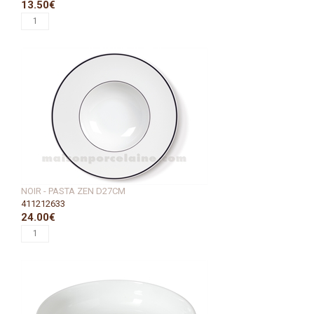
13.50€
NOIR - PASTA ZEN D27CM
411212633
24.00€