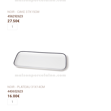
NOIR - CAKE 37X15CM
456292623
27.50€
NOIR - PLATEAU 31X14CM
443652623
16.00€