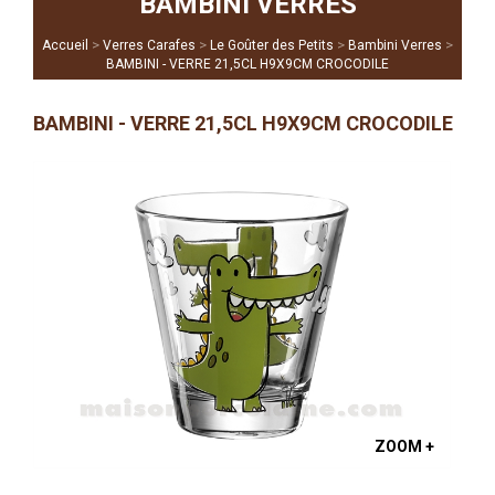
BAMBINI VERRES
>
>
>
>
Accueil
Verres Carafes
Le Goûter des Petits
Bambini Verres
BAMBINI - VERRE 21,5CL H9X9CM CROCODILE
BAMBINI - VERRE 21,5CL H9X9CM CROCODILE
ZOOM +