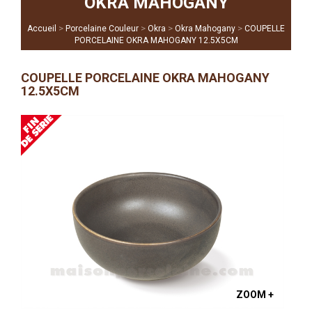
OKRA MAHOGANY
>
>
>
>
Accueil
Porcelaine Couleur
Okra
Okra Mahogany
COUPELLE
PORCELAINE OKRA MAHOGANY 12.5X5CM
COUPELLE PORCELAINE OKRA MAHOGANY
12.5X5CM
ZOOM +