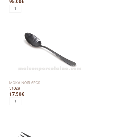
95.00€
MOKA NOIR 6PCS
51028
17.50€