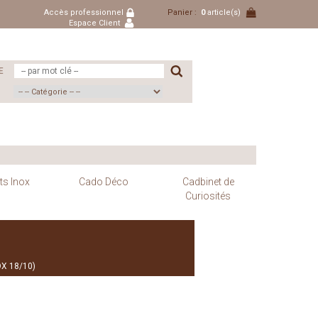
Accès professionnel
Panier :
0
article(s)
Espace Client
E
ts Inox
Cado Déco
Cadbinet de
Curiosités
X 18/10)