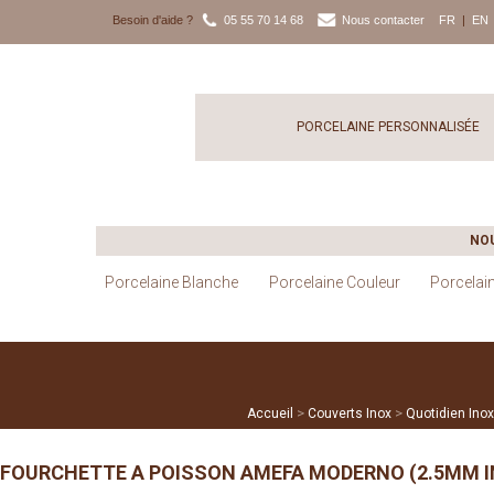
Besoin d'aide ?
05 55 70 14 68
Nous contacter
FR
|
EN
PORCELAINE PERSONNALISÉE
NO
Porcelaine Blanche
Porcelaine Couleur
Porcelai
>
>
Accueil
Couverts Inox
Quotidien Inox
FOURCHETTE A POISSON AMEFA MODERNO (2.5MM IN