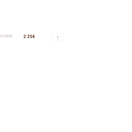
10.9CM
2.25€