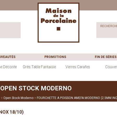
RECHERCH
UVEAUTÉS
PROMOTIONS
FIN DE SÉRIES
ne Décorée
Grès Table Fantaisie
Verres Carafes
Couver
OPEN STOCK MODERNO
>
>
Open Stock Moderno
FOURCHETTE A POISSON AMEFA MODERNO (2.5MM INO
OX 18/10)