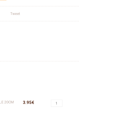
Tweet
LE 20CM
3.95€