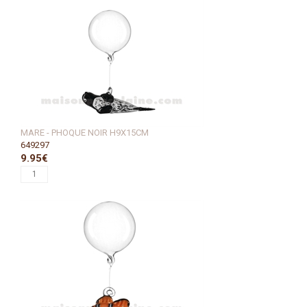
MARE - PHOQUE NOIR H9X15CM
649297
9.95€