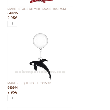
MARE - ÉTOILE DE MER ROUGE H6X15CM
649295
9.95€
MARE - ORQUE NOIR H6X15CM
649294
9.95€