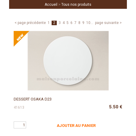
>
Accueil
Tous nos produits
< page précédente
1
2
3
4
5
6
7
8
9
10
...
page suivante >
DESSERT OSAKA D23
5.50
€
41613
AJOUTER AU PANIER