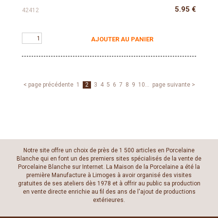
5.95
€
42412
AJOUTER AU PANIER
< page précédente
1
2
3
4
5
6
7
8
9
10
...
page suivante >
Notre site offre un choix de près de 1 500 articles en Porcelaine
Blanche qui en font un des premiers sites spécialisés de la vente de
Porcelaine Blanche sur Internet. La Maison de la Porcelaine a été la
première Manufacture à Limoges à avoir organisé des visites
gratuites de ses ateliers dès 1978 et à offrir au public sa production
en vente directe enrichie au fil des ans de l'ajout de productions
extérieures.