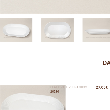
DA
PLAT OVALE ZEBRA 38CM
27.00€
20236