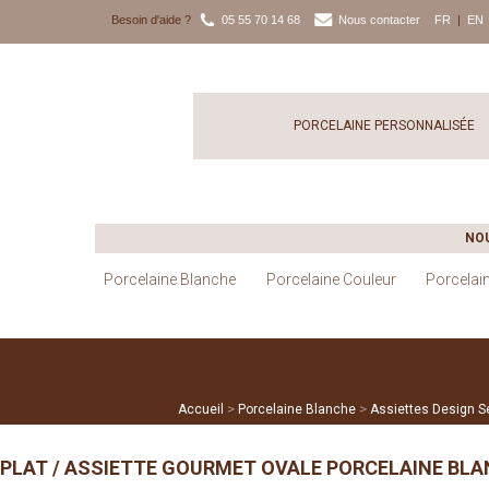
Besoin d'aide ?
05 55 70 14 68
Nous contacter
FR
|
EN
PORCELAINE PERSONNALISÉE
NO
Porcelaine Blanche
Porcelaine Couleur
Porcelai
>
>
Accueil
Porcelaine Blanche
Assiettes Design Se
PLAT / ASSIETTE GOURMET OVALE PORCELAINE BL