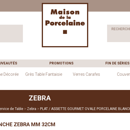
RECHERCH
UVEAUTÉS
PROMOTIONS
FIN DE SÉRIES
ne Décorée
Grès Table Fantaisie
Verres Carafes
Couver
ZEBRA
>
>
rvice de Table
Zebra
PLAT / ASSIETTE GOURMET OVALE PORCELAINE BLAN
ANCHE ZEBRA MM 32CM