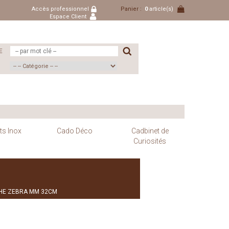
Accès professionnel
Panier :
0
article(s)
Espace Client
E
ts Inox
Cado Déco
Cadbinet de
Curiosités
CHE ZEBRA MM 32CM