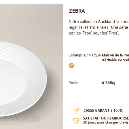
ZEBRA
Notre collection Auckland ici enri
lèger relief 'mille raies'. Une sér
par les 'Pros' pour les' Pros'.
Estampille / Marque
Maison de la Po
:
Véritable Porce
Poids :
0.725kg