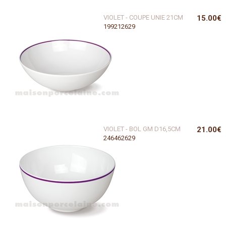
VIOLET - COUPE UNIE 21CM
15.00€
199212629
VIOLET - BOL GM D16,5CM
21.00€
246462629