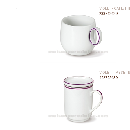
VIOLET - CAFE/TH
233712629
VIOLET - TASSE T
452752639