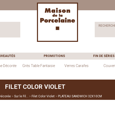
RECHERCH
UVEAUTÉS
PROMOTIONS
FIN DE SÉRIES
ne Décorée
Grès Table Fantaisie
Verres Carafes
Couver
FILET COLOR VIOLET
>
>
>
Décorée
Sur le Fil...
Filet Color Violet
PLATEAU SANDWICH 32X10CM