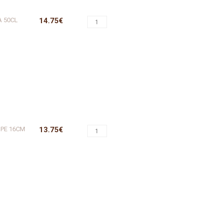
A 50CL
14.75€
UPE 16CM
13.75€