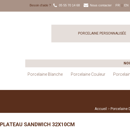
Besoin d'aide ?
05 55 70 14 68
Nous contacter
FR
|
EN
PORCELAINE PERSONNALISÉE
NO
Porcelaine Blanche
Porcelaine Couleur
Porcelai
>
Accueil
Porcelaine 
PLATEAU SANDWICH 32X10CM