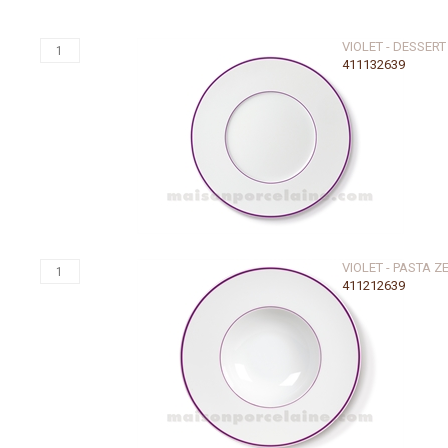
VIOLET - DESSER
411132639
VIOLET - PASTA 
411212639