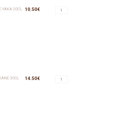
E YAKA 20CL
10.50€
ISANE 30CL
14.50€