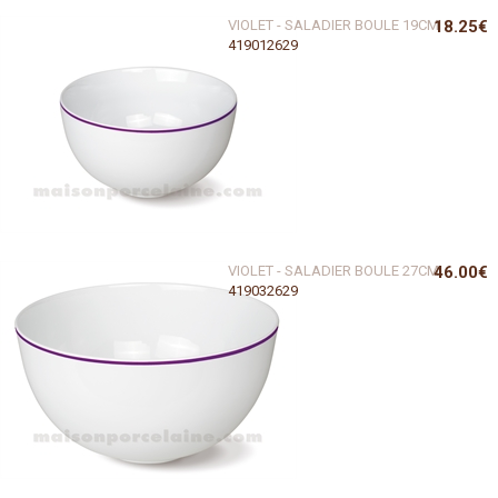
VIOLET - SALADIER BOULE 19CM
18.25€
419012629
VIOLET - SALADIER BOULE 27CM
46.00€
419032629