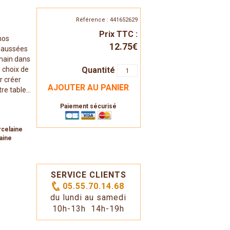
Référence : 441652629
Prix TTC :
 nos
12.75€
éhaussées
 main dans
Quantité
n choix de
r créer
AJOUTER AU PANIER
e table...
Paiement sécurisé
rcelaine
aine
SERVICE CLIENTS
05.55.70.14.68
du lundi au samedi
10h-13h 14h-19h