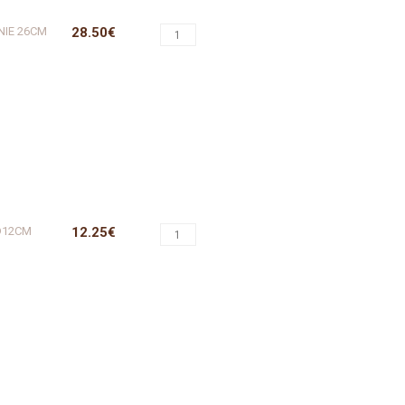
NIE 26CM
28.50€
 D12CM
12.25€