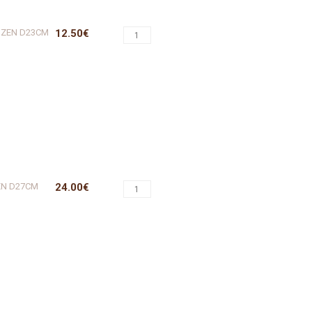
T ZEN D23CM
12.50€
ZEN D27CM
24.00€