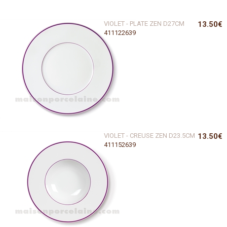
VIOLET - PLATE ZEN D27CM
13.50€
411122639
VIOLET - CREUSE ZEN D23.5CM
13.50€
411152639