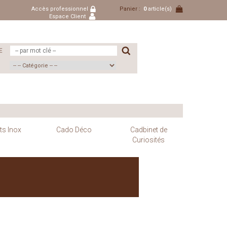
Accès professionnel
Panier :
0
article(s)
Espace Client
E
ts Inox
Cado Déco
Cadbinet de
Curiosités