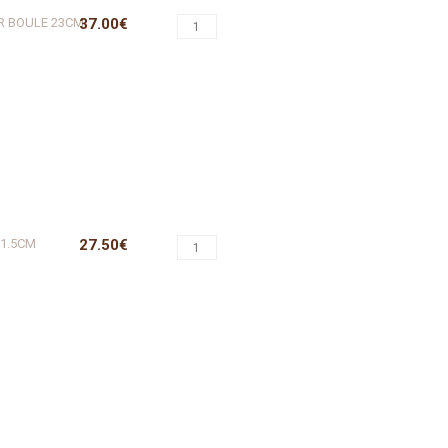
ER BOULE 23CM
37.00€
31.5CM
27.50€