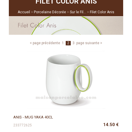
FILET COLOR ANIS
>
>
>
Accueil
Porcelaine Décorée
Sur le Fil...
Filet Color Anis
< page précédente
1
2
3
page suivante >
ANIS - MUG YAKA 40CL
14.50
€
233772625