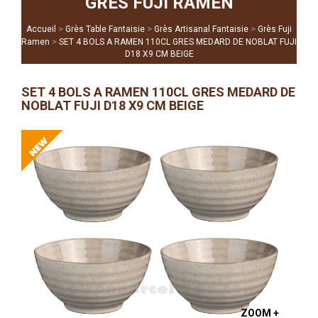
GRÈS FUJI RAMEN
>
>
>
Accueil
Grès Table Fantaisie
Grès Artisanal Fantaisie
Grès Fuji
>
Ramen
SET 4 BOLS A RAMEN 110CL GRES MEDARD DE NOBLAT FUJI
D18 X9 CM BEIGE
SET 4 BOLS A RAMEN 110CL GRES MEDARD DE
NOBLAT FUJI D18 X9 CM BEIGE
ZOOM +