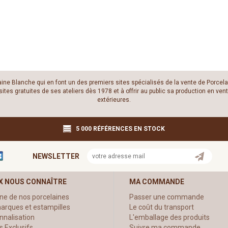
laine Blanche qui en font un des premiers sites spécialisés de la vente de Porcela
es gratuites de ses ateliers dès 1978 et à offrir au public sa production en vente
extérieures.
5 000 RÉFÉRENCES EN STOCK
NEWSLETTER
X NOUS CONNAÎTRE
MA COMMANDE
ine de nos porcelaines
Passer une commande
arques et estampilles
Le coût du transport
nnalisation
L'emballage des produits
s Exclusifs
Suivre ma commande