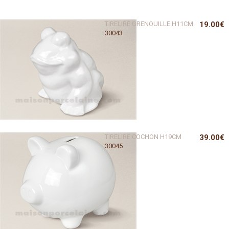
TIRELIRE GRENOUILLE H11CM
19.00€
30043
TIRELIRE COCHON H19CM
39.00€
30045