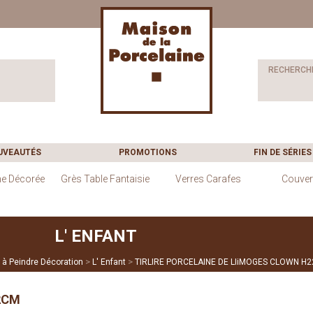
RECHERCH
UVEAUTÉS
PROMOTIONS
FIN DE SÉRIES
ne Décorée
Grès Table Fantaisie
Verres Carafes
Couver
L' ENFANT
>
>
 à Peindre Décoration
L' Enfant
TIRLIRE PORCELAINE DE LIiMOGES CLOWN H
2CM