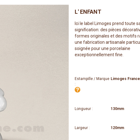
L' ENFANT
Ici le label Limoges prend toute s
signification: des pièces décorat
formes originales et des motifs r
une fabrication artisanale partic
soignée pour une porcelaine
exceptionnellement fine.
Estampille / Marque
Limoges France
:
Longueur :
130mm
Largeur :
120mm