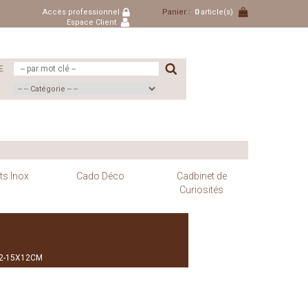
Accès professionnel
Panier :
0
article(s)
Espace Client
E
ts Inox
Cado Déco
Cadbinet de
Curiosités
22-15X12CM