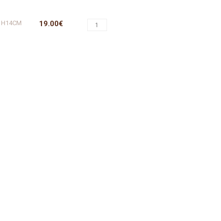
N H14CM
19.00€