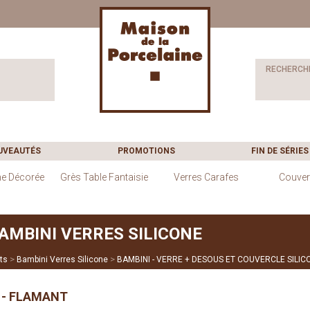
RECHERCH
UVEAUTÉS
PROMOTIONS
FIN DE SÉRIES
ne Décorée
Grès Table Fantaisie
Verres Carafes
Couver
AMBINI VERRES SILICONE
>
>
ts
Bambini Verres Silicone
BAMBINI - VERRE + DESOUS ET COUVERCLE SILIC
E - FLAMANT