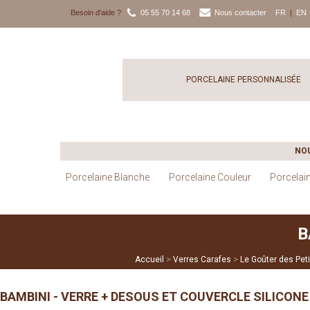
Besoin d'aide ?
05 55 70 14 68
Nous contacter
FR
|
EN
PORCELAINE PERSONNALISÉE
NO
Porcelaine Blanche
Porcelaine Couleur
Porcelai
B
>
>
Accueil
Verres Carafes
Le Goûter des Peti
BAMBINI - VERRE + DESOUS ET COUVERCLE SILICON