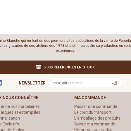
laine Blanche qui en font un des premiers sites spécialisés de la vente de Porcela
es gratuites de ses ateliers dès 1978 et à offrir au public sa production en vente
extérieures.
5 000 RÉFÉRENCES EN STOCK
NEWSLETTER
X NOUS CONNAÎTRE
MA COMMANDE
ine de nos porcelaines
Passer une commande
arques et estampilles
Le coût du transport
nnalisation
L'emballage des produits
s Exclusifs
Suivre ma commande
urs de Tables
Retourner un produit