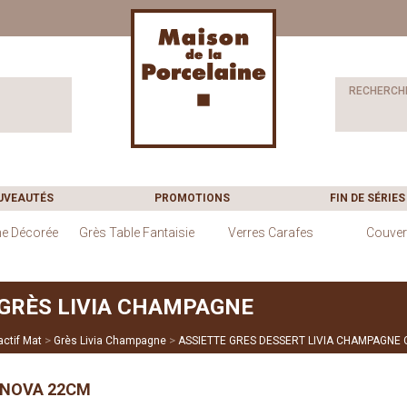
RECHERCH
UVEAUTÉS
PROMOTIONS
FIN DE SÉRIES
ne Décorée
Grès Table Fantaisie
Verres Carafes
Couver
GRÈS LIVIA CHAMPAGNE
>
>
actif Mat
Grès Livia Champagne
ASSIETTE GRES DESSERT LIVIA CHAMPAGNE
 NOVA 22CM