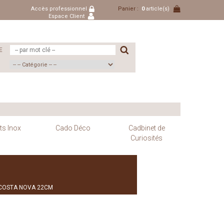
Accès professionnel
Panier :
0
article(s)
Espace Client
E
ts Inox
Cado Déco
Cadbinet de
Curiosités
 COSTA NOVA 22CM