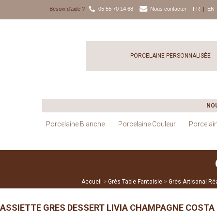
Besoin d'aide ?
05 55 70 14 68
Nous contacter
FR
|
EN
PORCELAINE PERSONNALISÉE
NO
Porcelaine Blanche
Porcelaine Couleur
Porcelai
>
>
Accueil
Grès Table Fantaisie
Grès Artisanal Ré
ASSIETTE GRES DESSERT LIVIA CHAMPAGNE COSTA