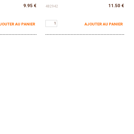
9.95
€
11.50
€
482942
JOUTER AU PANIER
AJOUTER AU PANIER