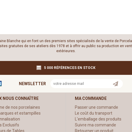
laine Blanche qui en font un des premiers sites spécialisés de la vente de Porcela
es gratuites de ses ateliers dès 1978 et à offrir au public sa production en vente
extérieures.
5 000 RÉFÉRENCES EN STOCK
NEWSLETTER
X NOUS CONNAÎTRE
MA COMMANDE
ine de nos porcelaines
Passer une commande
arques et estampilles
Le coût du transport
nnalisation
L'emballage des produits
s Exclusifs
Suivre ma commande
urs de Tables
Retourner un produit