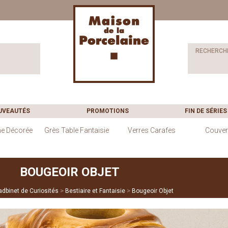
RECHERCH
UVEAUTÉS
PROMOTIONS
FIN DE SÉRIES
ne Décorée
Grès Table Fantaisie
Verres Carafes
Couver
BOUGEOIR OBJET
>
>
dbinet de Curiosités
Bestiaire et Fantaisie
Bougeoir Objet