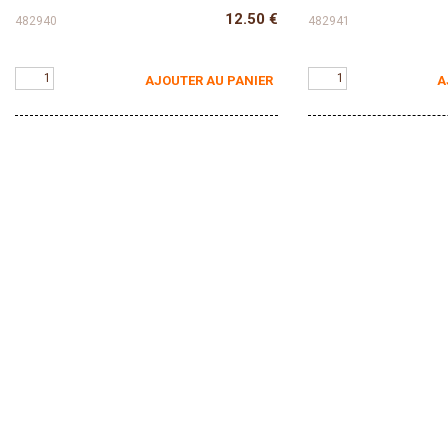
12.50
€
482940
482941
AJOUTER AU PANIER
A