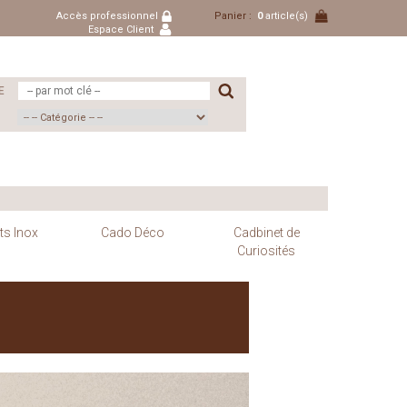
Accès professionnel
Panier :
0
article(s)
Espace Client
E
ts Inox
Cado Déco
Cadbinet de
Curiosités