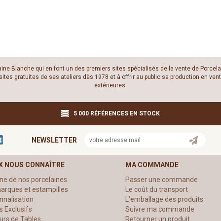
laine Blanche qui en font un des premiers sites spécialisés de la vente de Porcela
es gratuites de ses ateliers dès 1978 et à offrir au public sa production en vente
extérieures.
5 000 RÉFÉRENCES EN STOCK
NEWSLETTER
X NOUS CONNAÎTRE
MA COMMANDE
ine de nos porcelaines
Passer une commande
arques et estampilles
Le coût du transport
nnalisation
L'emballage des produits
s Exclusifs
Suivre ma commande
urs de Tables
Retourner un produit