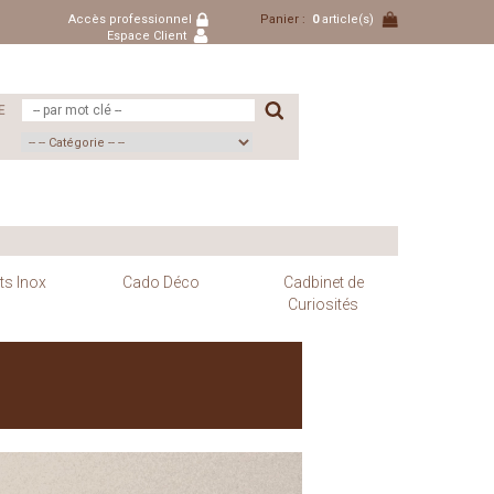
Accès professionnel
Panier :
0
article(s)
Espace Client
E
ts Inox
Cado Déco
Cadbinet de
Curiosités