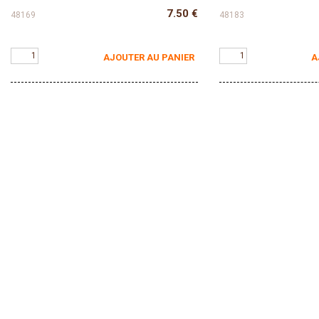
7.50
€
48169
48183
AJOUTER AU PANIER
A