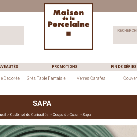
RECHERCH
UVEAUTÉS
PROMOTIONS
FIN DE SÉRIES
ne Décorée
Grès Table Fantaisie
Verres Carafes
Couver
SAPA
>
>
>
ueil
Cadbinet de Curiosités
Coups de Cœur
Sapa