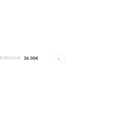
ER ENCOCHE
36.00€