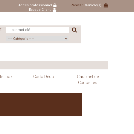
Accès professionnel
Panier :
0
article(s)
Espace Client
E
ts Inox
Cado Déco
Cadbinet de
Curiosités