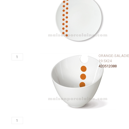
ORANGE-SALADI
19.5X24
420512088