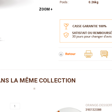
Poids :
0.26kg
ZOOM +
Retour
NS LA MÊME COLLECTION
ORANGE-DESSERT
390132088