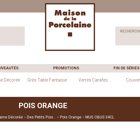
RECHERCH
UVEAUTÉS
PROMOTIONS
FIN DE SÉRIES
ne Décorée
Grès Table Fantaisie
Verres Carafes
Couver
POIS ORANGE
>
>
>
laine Décorée
Des Petits Pois…
Pois Orange
MUG OBUS 34CL