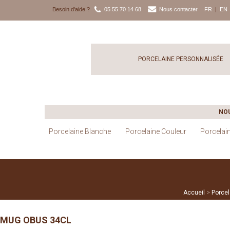
Besoin d'aide ?
05 55 70 14 68
Nous contacter
FR
|
EN
PORCELAINE PERSONNALISÉE
NO
Porcelaine Blanche
Porcelaine Couleur
Porcelai
>
Accueil
Porce
MUG OBUS 34CL