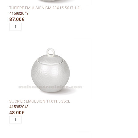
THEIERE EMULSION GM 23X15.5X17 1.2L
415932043
87.00€
SUCRIER EMULSION 11X11.5 35CL
415952043
48.00€