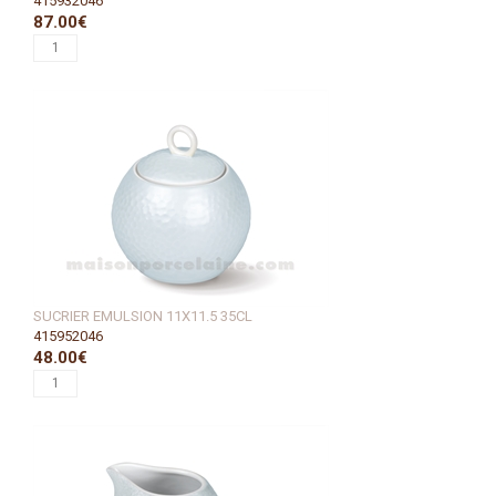
415932046
87.00€
SUCRIER EMULSION 11X11.5 35CL
415952046
48.00€