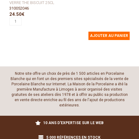
VERRE THE BISCUIT 25CL
310052046
24.50€
AJOUTER AU PANIER
Notre site offre un choix de près de 1 500 articles en Porcelaine
Blanche qui en font un des premiers sites spécialisés de la vente de
Porcelaine Blanche sur Internet. La Maison de la Porcelaine a été la
première Manufacture à Limoges à avoir organisé des visites
gratuites de ses ateliers dès 1978 et à offrir au public sa production
en vente directe enrichie au fil des ans de l'ajout de productions
extérieures.
10 ANS D'EXPERTISE SUR LE WEB
5 000 RÉFÉRENCES EN STOCK