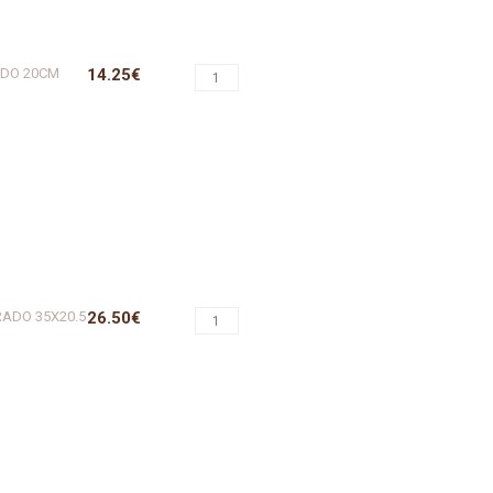
ADO 20CM
14.25€
RADO 35X20.5
26.50€