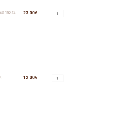
ES 18X12
23.00€
RE
12.00€