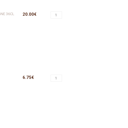
NE 36CL
20.00€
6.75€