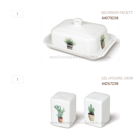
BEURRIER FACETT
44079238
SEL+POIVRE CAR
44267238