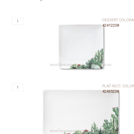
DESSERT COLOR
42412238
PLAT RECT. COLO
42435238