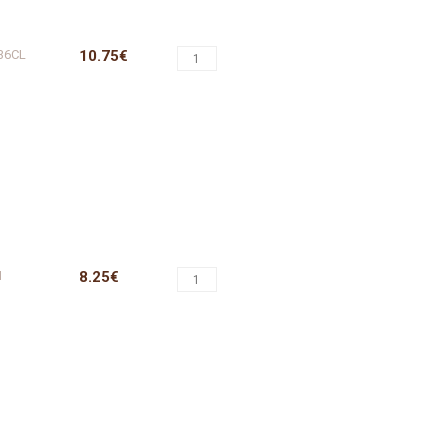
36CL
10.75€
M
8.25€