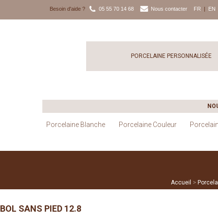
Besoin d'aide ?
05 55 70 14 68
Nous contacter
FR
|
EN
PORCELAINE PERSONNALISÉE
NO
Porcelaine Blanche
Porcelaine Couleur
Porcelai
>
Accueil
Porcela
BOL SANS PIED 12.8