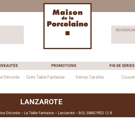
RECHERCH
UVEAUTÉS
PROMOTIONS
FIN DE SÉRIES
ne Décorée
Grès Table Fantaisie
Verres Carafes
Couver
LANZAROTE
>
>
>
ine Décorée
La Table Fantaisie
Lanzarote
BOL SANS PIED 12.8