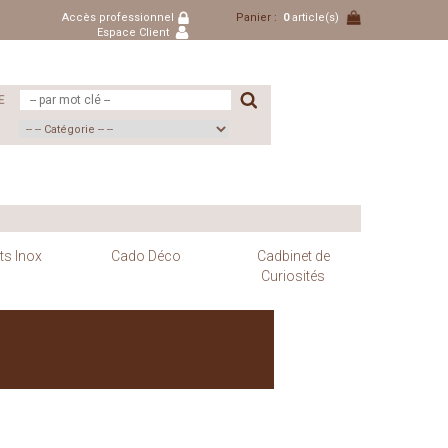
Accès professionnel
Panier :
0
article(s)
Espace Client
E
ts Inox
Cado Déco
Cadbinet de
Curiosités