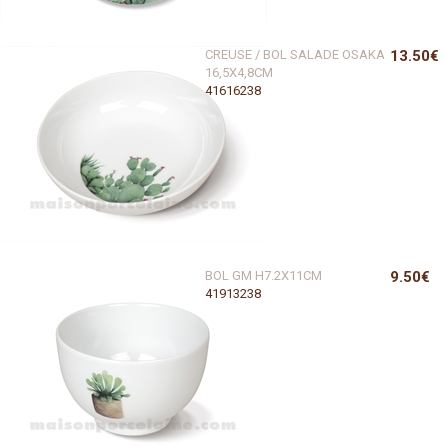
CREUSE / BOL SALADE OSAKA
13.50€
16,5X4,8CM
41616238
BOL GM H7.2X11CM
9.50€
41913238