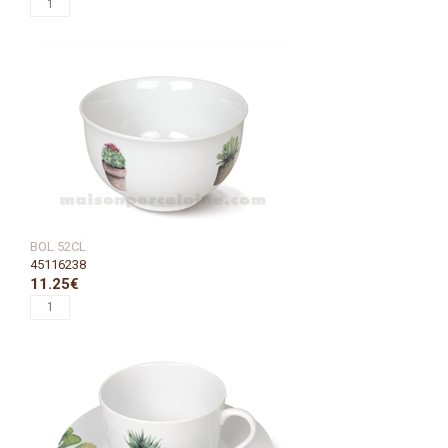
BOL 52CL
45116238
11.25€