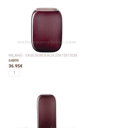
MILANO - VASE BORDEAUX 20X15X15CM
64899
36.95€