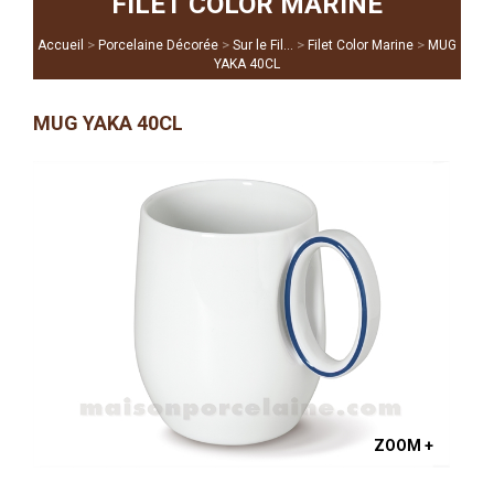
FILET COLOR MARINE
>
>
>
>
Accueil
Porcelaine Décorée
Sur le Fil...
Filet Color Marine
MUG
YAKA 40CL
MUG YAKA 40CL
ZOOM +