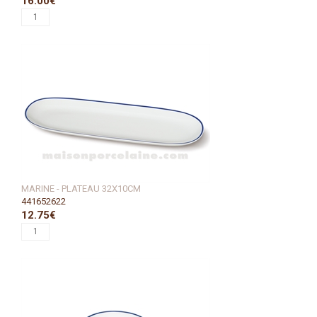
16.00€
MARINE - PLATEAU 32X10CM
441652622
12.75€