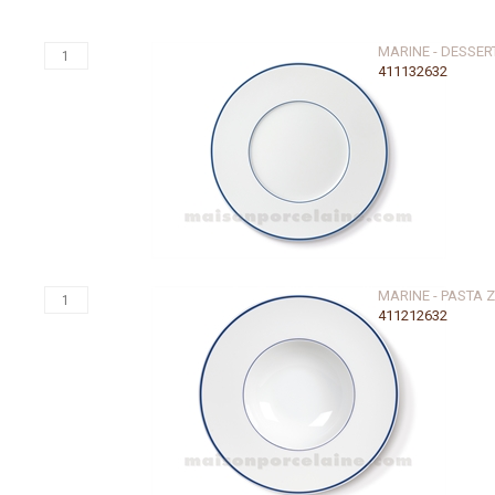
MARINE - DESSER
411132632
MARINE - PASTA 
411212632