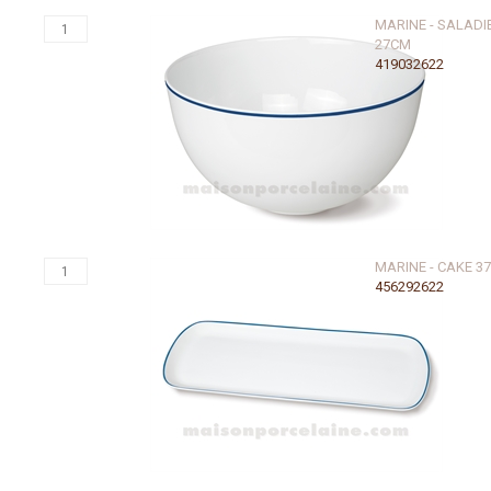
MARINE - SALADI
27CM
419032622
MARINE - CAKE 3
456292622