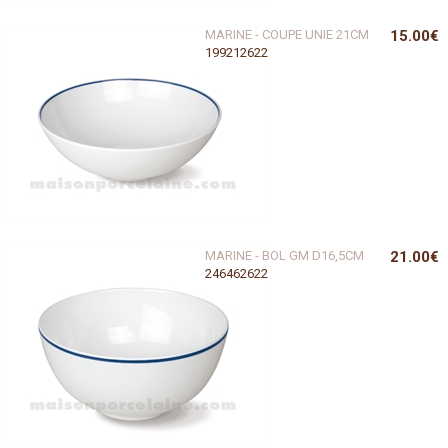
MARINE - COUPE UNIE 21CM
15.00€
199212622
MARINE - BOL GM D16,5CM
21.00€
246462622