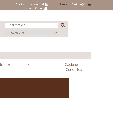
Accès professionnel
Panier :
0
article(s)
Espace Client
E
ts Inox
Cado Déco
Cadbinet de
Curiosités