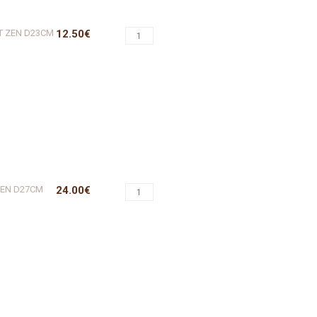
T ZEN D23CM
12.50€
ZEN D27CM
24.00€