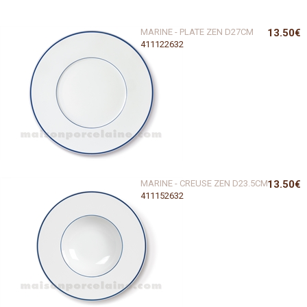
MARINE - PLATE ZEN D27CM
13.50€
411122632
MARINE - CREUSE ZEN D23.5CM
13.50€
411152632