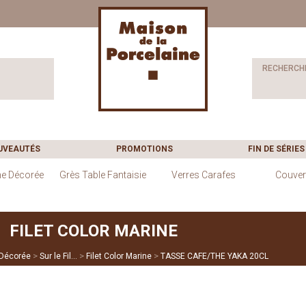
RECHERCH
UVEAUTÉS
PROMOTIONS
FIN DE SÉRIES
ne Décorée
Grès Table Fantaisie
Verres Carafes
Couver
FILET COLOR MARINE
>
>
>
 Décorée
Sur le Fil...
Filet Color Marine
TASSE CAFE/THE YAKA 20CL