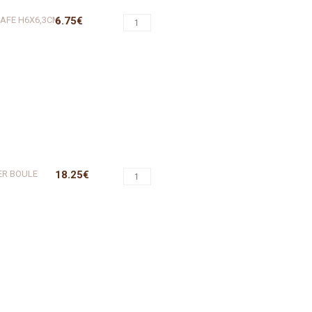
CAFE H6X6,3CM
6.75€
ER BOULE
18.25€