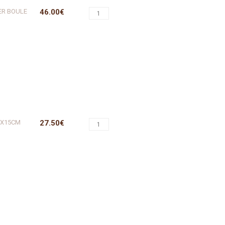
ER BOULE
46.00€
7X15CM
27.50€