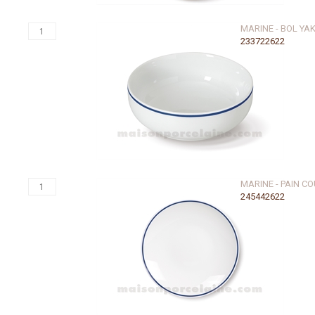
MARINE - BOL YA
233722622
MARINE - PAIN C
245442622