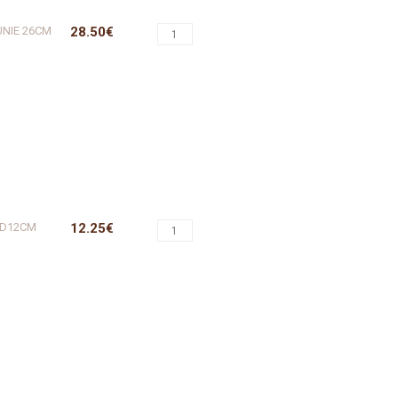
UNIE 26CM
28.50€
 D12CM
12.25€