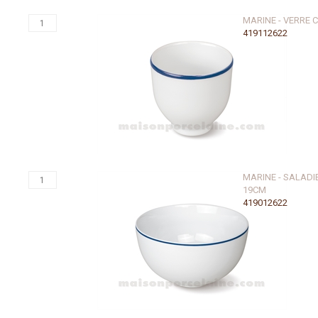
MARINE - VERRE 
419112622
MARINE - SALADI
19CM
419012622