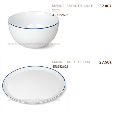
MARINE - SALADIER BOULE
37.00€
23CM
419022622
MARINE - TARTE D31.5CM
27.50€
456282622