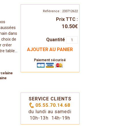
Référence : 233712622
Prix TTC :
 nos
10.50€
éhaussées
 main dans
Quantité
n choix de
r créer
AJOUTER AU PANIER
e table...
Paiement sécurisé
rcelaine
aine
SERVICE CLIENTS
05.55.70.14.68
du lundi au samedi
10h-13h 14h-19h