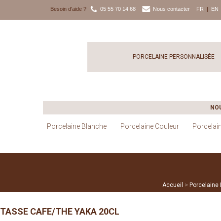
Besoin d'aide ?
05 55 70 14 68
Nous contacter
FR
|
EN
PORCELAINE PERSONNALISÉE
NO
Porcelaine Blanche
Porcelaine Couleur
Porcelai
>
Accueil
Porcelaine
TASSE CAFE/THE YAKA 20CL