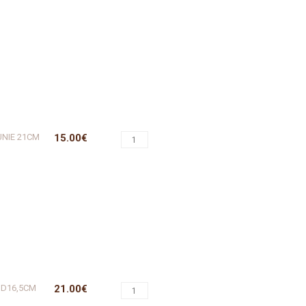
UNIE 21CM
15.00€
 D16,5CM
21.00€