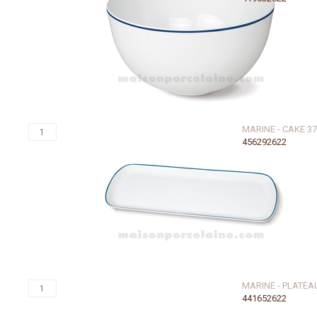
MARINE - CAKE 3
456292622
MARINE - PLATEA
441652622