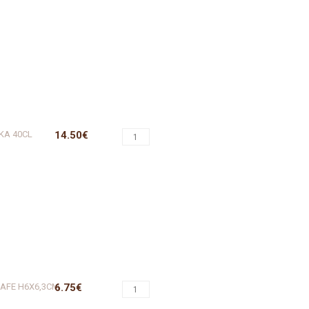
KA 40CL
14.50€
CAFE H6X6,3CM
6.75€