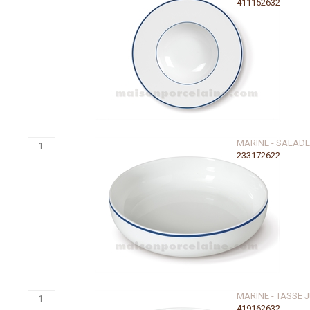
411152632
MARINE - SALAD
233172622
MARINE - TASSE 
419162632