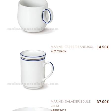
MARINE - TASSE TISANE 30CL
14.50€
452752632
MARINE - SALADIER BOULE
37.00€
23CM
419022622