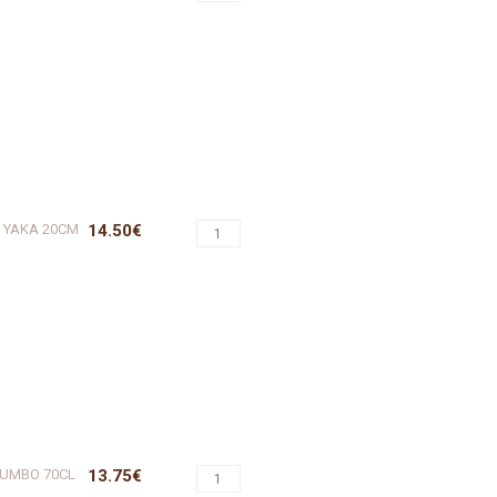
E YAKA 20CM
14.50€
JUMBO 70CL
13.75€