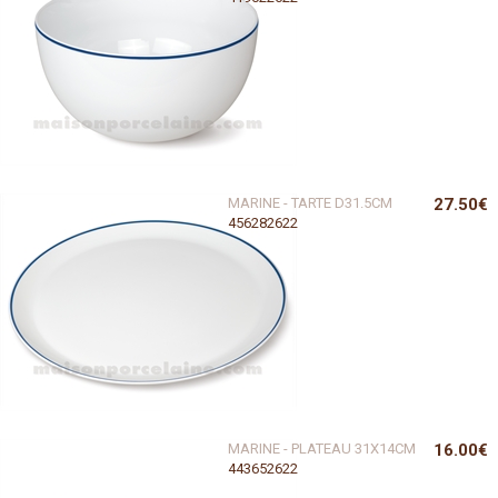
MARINE - TARTE D31.5CM
27.50€
456282622
MARINE - PLATEAU 31X14CM
16.00€
443652622