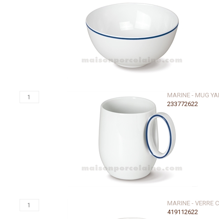
MARINE - MUG YA
233772622
MARINE - VERRE 
419112622