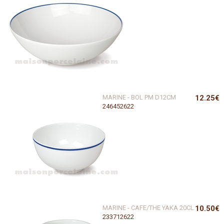
MARINE - BOL PM D12CM
12.25€
246452622
MARINE - CAFE/THE YAKA 20CL
10.50€
233712622