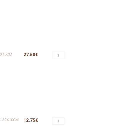
7X15CM
27.50€
U 32X10CM
12.75€