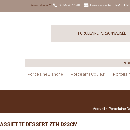
Besoin d'aide ?
05 55 70 14 68
Nous contacter
FR
|
EN
PORCELAINE PERSONNALISÉE
NO
Porcelaine Blanche
Porcelaine Couleur
Porcelai
>
Accueil
Porcelaine D
ASSIETTE DESSERT ZEN D23CM