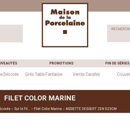
RECHERCH
UVEAUTÉS
PROMOTIONS
FIN DE SÉRIES
ne Décorée
Grès Table Fantaisie
Verres Carafes
Couver
FILET COLOR MARINE
>
>
>
écorée
Sur le Fil...
Filet Color Marine
ASSIETTE DESSERT ZEN D23CM