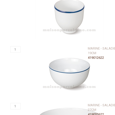
MARINE - SALADI
19CM
419012622
MARINE - SALADI
27CM
419032622