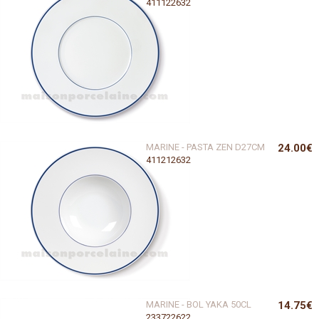
411122632
MARINE - PASTA ZEN D27CM
24.00€
411212632
MARINE - BOL YAKA 50CL
14.75€
233722622