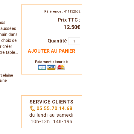
Référence : 411132632
Prix TTC :
 nos
12.50€
éhaussées
 main dans
Quantité
n choix de
r créer
AJOUTER AU PANIER
e table...
Paiement sécurisé
rcelaine
aine
SERVICE CLIENTS
05.55.70.14.68
du lundi au samedi
10h-13h 14h-19h