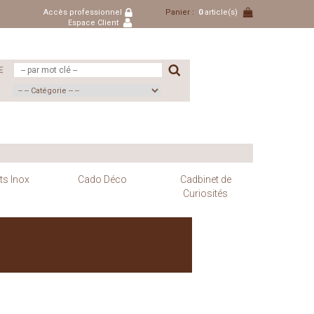
Accès professionnel
Panier :
0
article(s)
Espace Client
E
ts Inox
Cado Déco
Cadbinet de
Curiosités