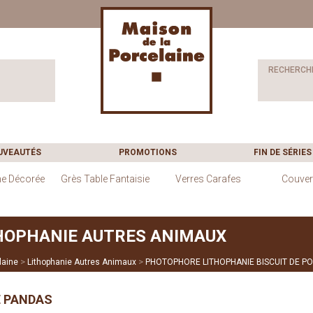
RECHERCH
UVEAUTÉS
PROMOTIONS
FIN DE SÉRIES
ne Décorée
Grès Table Fantaisie
Verres Carafes
Couver
HOPHANIE AUTRES ANIMAUX
>
>
laine
Lithophanie Autres Animaux
PHOTOPHORE LITHOPHANIE BISCUIT DE P
E PANDAS