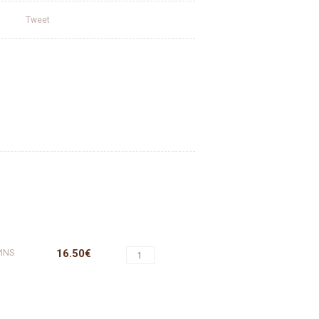
Tweet
INS
16.50€