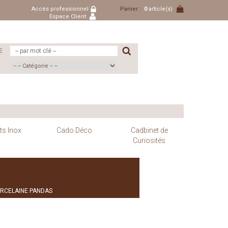
Accès professionnel
Panier :
0
article(s)
Espace Client
E
ts Inox
Cado Déco
Cadbinet de
Curiosités
ORCELAINE PANDAS