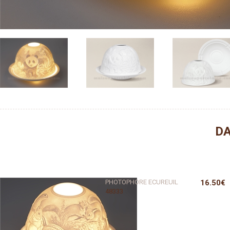
DA
PHOTOPHORE ECUREUIL
16.50€
48333