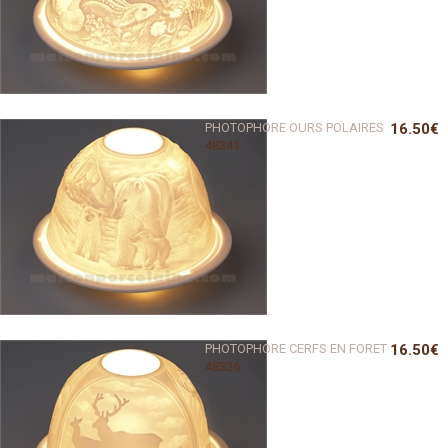
PHOTOPHORE OURS POLAIRES
16.50€
48341
PHOTOPHORE CERFS EN FORET
16.50€
48326