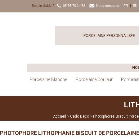
Besoin d'aide ?
05 55 70 14 68
Nous contacter
FR
|
EN
PORCELAINE PERSONNALISÉE
NO
Porcelaine Blanche
Porcelaine Couleur
Porcelai
LIT
>
>
Accueil
Cado Déco
Photophores Biscuit Porce
PHOTOPHORE LITHOPHANIE BISCUIT DE PORCELAIN