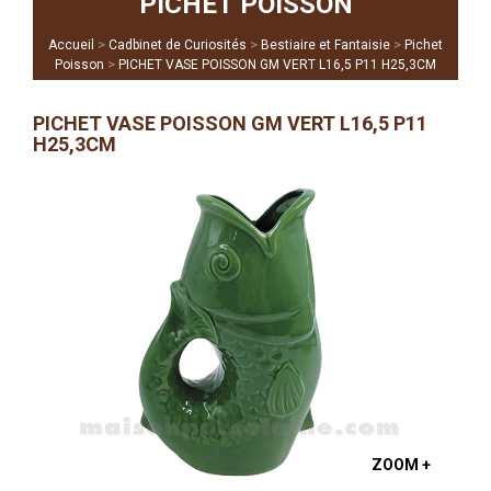
PICHET POISSON
>
>
>
Accueil
Cadbinet de Curiosités
Bestiaire et Fantaisie
Pichet
>
Poisson
PICHET VASE POISSON GM VERT L16,5 P11 H25,3CM
PICHET VASE POISSON GM VERT L16,5 P11
H25,3CM
ZOOM +