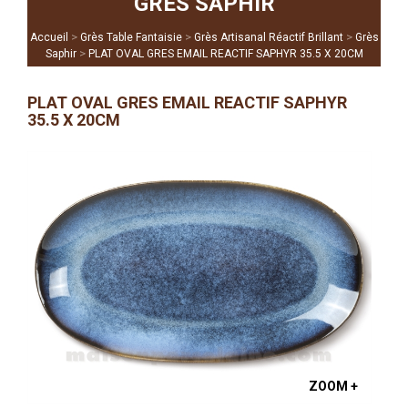
GRÈS SAPHIR
>
>
>
Accueil
Grès Table Fantaisie
Grès Artisanal Réactif Brillant
Grès
>
Saphir
PLAT OVAL GRES EMAIL REACTIF SAPHYR 35.5 X 20CM
PLAT OVAL GRES EMAIL REACTIF SAPHYR
35.5 X 20CM
ZOOM +