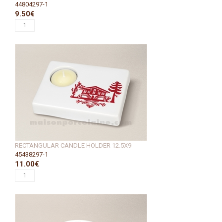
44804297-1
9.50€
RECTANGULAR CANDLE HOLDER 12.5X9
45438297-1
11.00€