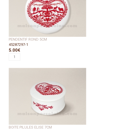
PENDENTIF ROND 5CM
45287297-1
5.00€
BOITE PILULES ELISE 7CM