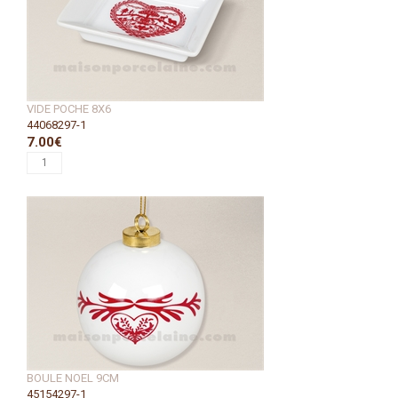
VIDE POCHE 8X6
44068297-1
7.00€
BOULE NOEL 9CM
45154297-1