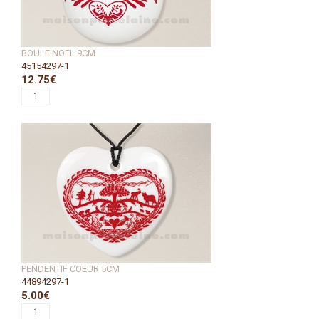
BOULE NOEL 9CM
45154297-1
12.75€
PENDENTIF COEUR 5CM
44894297-1
5.00€