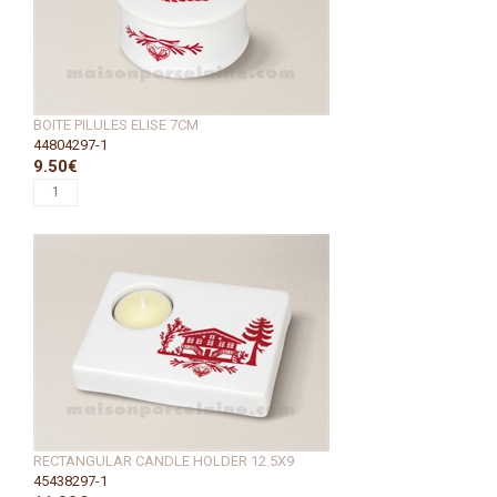
BOITE PILULES ELISE 7CM
44804297-1
9.50€
RECTANGULAR CANDLE HOLDER 12.5X9
45438297-1