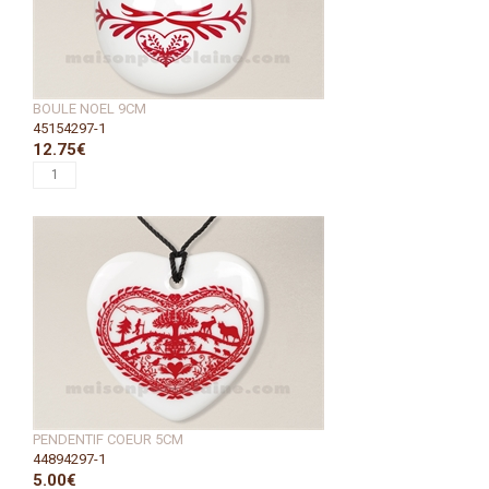
BOULE NOEL 9CM
45154297-1
12.75€
PENDENTIF COEUR 5CM
44894297-1
5.00€