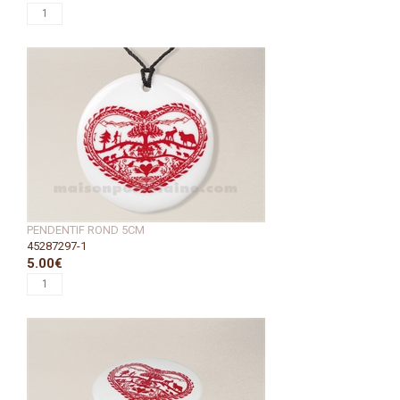
PENDENTIF ROND 5CM
45287297-1
5.00€