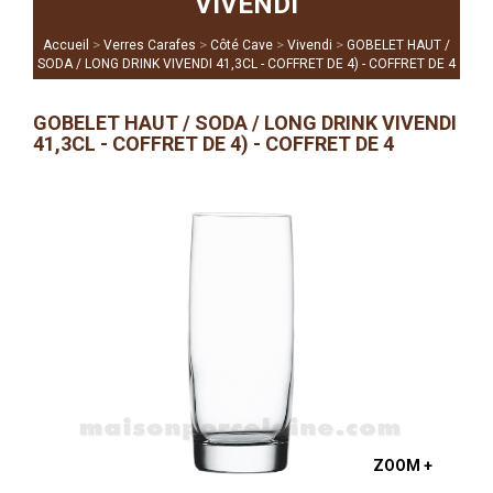
VIVENDI
>
>
>
>
Accueil
Verres Carafes
Côté Cave
Vivendi
GOBELET HAUT /
SODA / LONG DRINK VIVENDI 41,3CL - COFFRET DE 4) - COFFRET DE 4
GOBELET HAUT / SODA / LONG DRINK VIVENDI
41,3CL - COFFRET DE 4) - COFFRET DE 4
ZOOM +